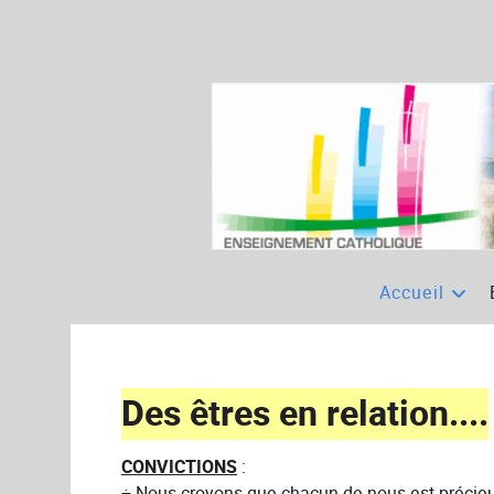
Accueil
Des êtres en relation....
CONVICTIONS
:
÷ Nous croyons que chacun de nous est précieu