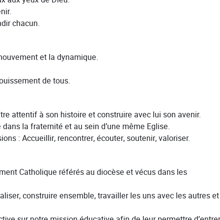
nir.
ndir chacun.
e mouvement et la dynamique.
nouissement de tous.
être attentif à son histoire et construire avec lui son avenir.
dans la fraternité et au sein d’une même Eglise.
: Accueillir, rencontrer, écouter, soutenir, valoriser.
ement Catholique référés au diocèse et vécus dans les
aliser, construire ensemble, travailler les uns avec les autres et
ective sur notre mission éducative afin de leur permettre d’entre